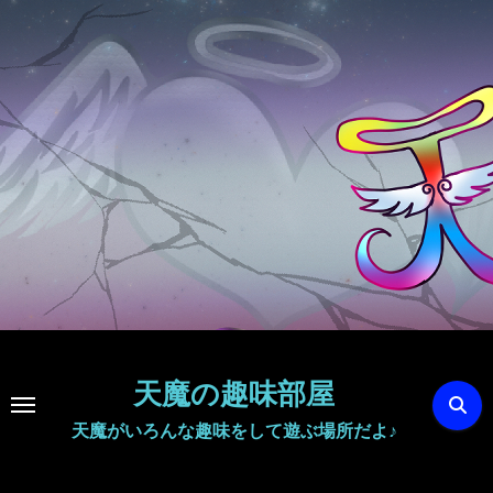
内
容
を
ス
キ
ッ
プ
天魔の趣味部屋
天魔がいろんな趣味をして遊ぶ場所だよ♪